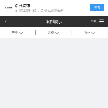
铭洲装饰
查看
设计施工整体服务，装修行业优质品牌
案例展示
导航
户型
风格
面积
全部
全部
全部
别墅
现代
120平米以下
公寓
中式
121-180平米
跃层
欧式
181-320平米
会所
混搭
321-500平米
一居室
美式
501-1000平米
二居室
法式
1000平米以上
三居室
日式
四居室
港式
复式
轻奢
法式极简
工装
现代简约
美式轻奢
禅意中式
新中式