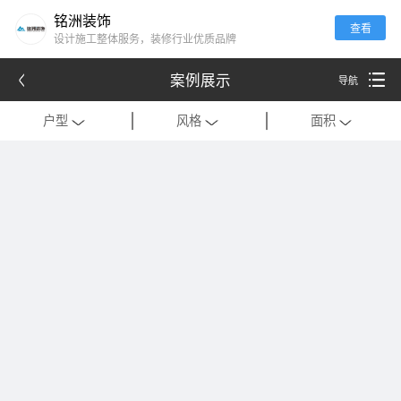
铭洲装饰
查看
设计施工整体服务，装修行业优质品牌
案例展示
导航
户型
风格
面积
全部
全部
全部
别墅
现代
120平米以下
公寓
中式
121-180平米
跃层
欧式
181-320平米
会所
混搭
321-500平米
一居室
美式
501-1000平米
二居室
法式
1000平米以上
三居室
日式
四居室
港式
复式
轻奢
法式极简
工装
现代简约
美式轻奢
禅意中式
新中式