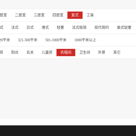
居室
二居室
三居室
四居室
复式
工装
式
法式
日式
港式
轻奢
法式极简
现代简约
美式轻奢
320平米
321-500平米
501-1000平米
1000平米以上
房
阳台
玄关
儿童房
衣帽间
卫生间
外景
其它