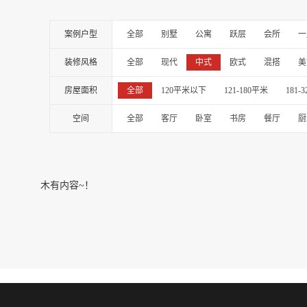
案例户型
全部
别墅
公寓
跃层
会所
一
装修风格
全部
现代
中式
欧式
混搭
美
房屋面积
全部
120平米以下
121-180平米
181-
空间
全部
客厅
卧室
书房
餐厅
厨
木有内容~！