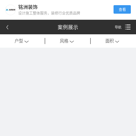
铭洲装饰
查看
设计施工整体服务，装修行业优质品牌
案例展示
导航
户型
风格
面积
全部
全部
全部
别墅
现代
120平米以下
公寓
中式
121-180平米
跃层
欧式
181-320平米
会所
混搭
321-500平米
一居室
美式
501-1000平米
二居室
法式
1000平米以上
三居室
日式
四居室
港式
复式
轻奢
法式极简
工装
现代简约
美式轻奢
禅意中式
新中式