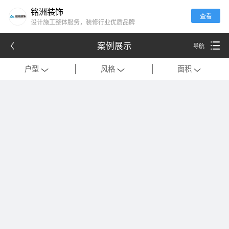
铭洲装饰
查看
设计施工整体服务，装修行业优质品牌
案例展示
导航
户型
风格
面积
全部
全部
全部
别墅
现代
120平米以下
公寓
中式
121-180平米
跃层
欧式
181-320平米
会所
混搭
321-500平米
一居室
美式
501-1000平米
二居室
法式
1000平米以上
三居室
日式
四居室
港式
复式
轻奢
法式极简
工装
现代简约
美式轻奢
禅意中式
新中式