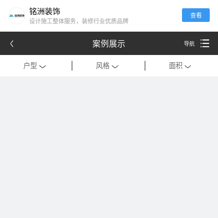
铭洲装饰
查看
设计施工整体服务，装修行业优质品牌
案例展示
导航
户型
风格
面积
全部
全部
全部
别墅
现代
120平米以下
公寓
中式
121-180平米
跃层
欧式
181-320平米
会所
混搭
321-500平米
一居室
美式
501-1000平米
二居室
法式
1000平米以上
三居室
日式
四居室
港式
复式
轻奢
法式极简
工装
现代简约
美式轻奢
禅意中式
新中式