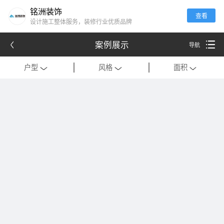
铭洲装饰
查看
设计施工整体服务，装修行业优质品牌
案例展示
导航
户型
风格
面积
全部
全部
全部
别墅
现代
120平米以下
公寓
中式
121-180平米
跃层
欧式
181-320平米
会所
混搭
321-500平米
一居室
美式
501-1000平米
二居室
法式
1000平米以上
三居室
日式
四居室
港式
复式
轻奢
法式极简
工装
现代简约
美式轻奢
禅意中式
新中式