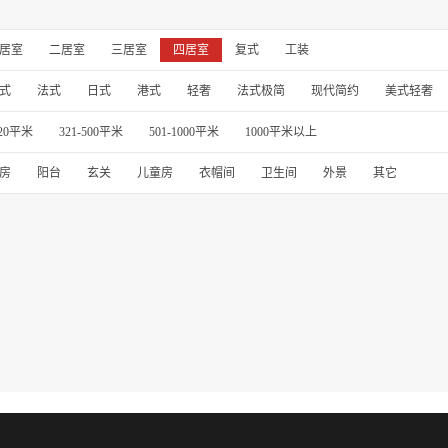
居室
二居室
三居室
四居室
复式
工装
式
法式
日式
港式
轻奢
法式极简
现代简约
美式轻奢
320平米
321-500平米
501-1000平米
1000平米以上
房
阳台
玄关
儿童房
衣帽间
卫生间
外景
其它