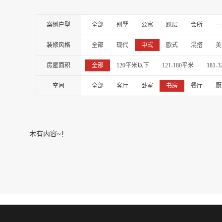
案例户型
全部
别墅
公寓
跃层
会所
一
装修风格
全部
现代
中式
欧式
混搭
美
房屋面积
全部
120平米以下
121-180平米
181-
空间
全部
客厅
卧室
书房
餐厅
厨
木有内容~！