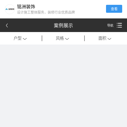
铭洲装饰
查看
设计施工整体服务，装修行业优质品牌
案例展示
导航
户型
风格
面积
全部
全部
全部
别墅
现代
120平米以下
公寓
中式
121-180平米
跃层
欧式
181-320平米
会所
混搭
321-500平米
一居室
美式
501-1000平米
二居室
法式
1000平米以上
三居室
日式
四居室
港式
复式
轻奢
法式极简
工装
现代简约
美式轻奢
禅意中式
新中式