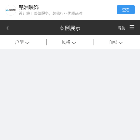
铭洲装饰
查看
设计施工整体服务，装修行业优质品牌
案例展示
导航
户型
风格
面积
全部
全部
全部
别墅
现代
120平米以下
公寓
中式
121-180平米
跃层
欧式
181-320平米
会所
混搭
321-500平米
一居室
美式
501-1000平米
二居室
法式
1000平米以上
三居室
日式
四居室
港式
复式
轻奢
法式极简
工装
现代简约
美式轻奢
禅意中式
新中式