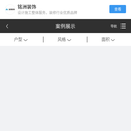
铭洲装饰
查看
设计施工整体服务，装修行业优质品牌
案例展示
导航
户型
风格
面积
全部
全部
全部
别墅
现代
120平米以下
公寓
中式
121-180平米
跃层
欧式
181-320平米
会所
混搭
321-500平米
一居室
美式
501-1000平米
二居室
法式
1000平米以上
三居室
日式
四居室
港式
复式
轻奢
法式极简
工装
现代简约
美式轻奢
禅意中式
新中式