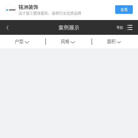
铭洲装饰
查看
设计施工整体服务，装修行业优质品牌
案例展示
导航
户型
风格
面积
全部
全部
全部
别墅
现代
120平米以下
公寓
中式
121-180平米
跃层
欧式
181-320平米
会所
混搭
321-500平米
一居室
美式
501-1000平米
二居室
法式
1000平米以上
三居室
日式
四居室
港式
复式
轻奢
法式极简
工装
现代简约
美式轻奢
禅意中式
新中式