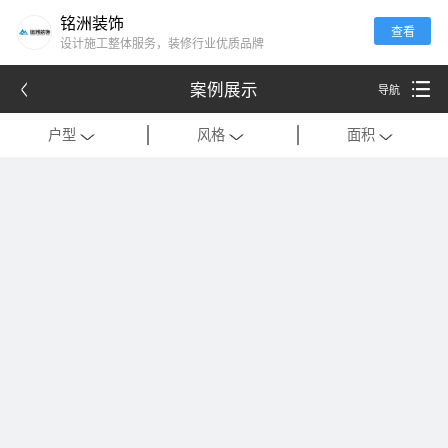
铭洲装饰
查看
设计施工整体服务，装修行业优质品牌
案例展示
导航
户型
风格
面积
全部
全部
全部
别墅
现代
120平米以下
公寓
中式
121-180平米
跃层
欧式
181-320平米
会所
混搭
321-500平米
一居室
美式
501-1000平米
二居室
法式
1000平米以上
三居室
日式
四居室
港式
复式
轻奢
法式极简
工装
现代简约
美式轻奢
禅意中式
新中式