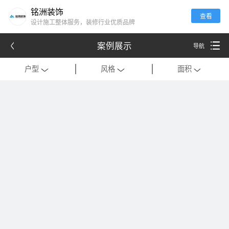
铭洲装饰
查看
设计施工整体服务，装修行业优质品牌
案例展示
导航
户型
风格
面积
全部
全部
全部
别墅
现代
120平米以下
公寓
中式
121-180平米
跃层
欧式
181-320平米
会所
混搭
321-500平米
一居室
美式
501-1000平米
二居室
法式
1000平米以上
三居室
日式
四居室
港式
复式
轻奢
法式极简
工装
现代简约
美式轻奢
禅意中式
新中式