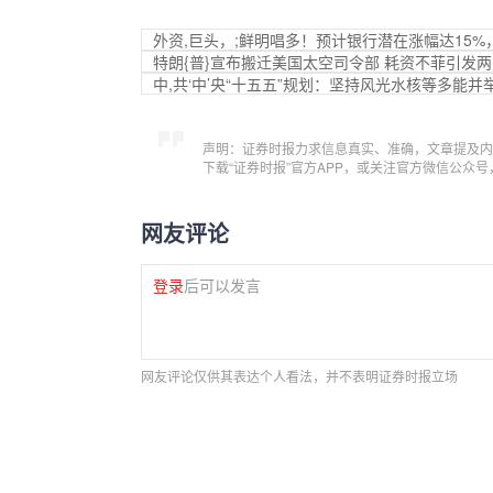
外资,巨头，;鲜明唱多！预计银行潜在涨幅达15%，
特朗{普}宣布搬迁美国太空司令部 耗资不菲引发
中,共‘中’央“十五五”规划：坚持风光水核等多能
声明：证券时报力求信息真实、准确，文章提及内
下载“证券时报”官方APP，或关注官方微信公众
网友评论
登录
后可以发言
网友评论仅供其表达个人看法，并不表明证券时报立场